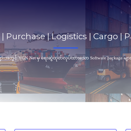
 | Purchase | Logistics | Cargo |
များအတွင် YGN Net မှ ရေးဆွဲထုတ်လုပ်ထားသော Software package များကို